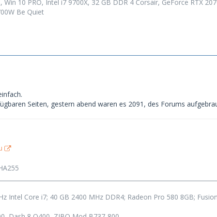
 Win 10 PRO, Intel i7 9700X, 32 GB DDR 4 Corsair, GeForce RTX 207
00W Be Quiet
einfach.
rfügbaren Seiten, gestern abend waren es 2091, des Forums aufgebrau
u
LHA255
___________________________________________________________________________
Hz Intel Core i7; 40 GB 2400 MHz DDR4; Radeon Pro 580 8GB; Fusion D
200, Dash 8 Q400, ZIBO Mod B737-800