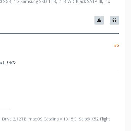
0 8GB, 1 x Samsung SSD 1TB, 2TB WD Black SATA III, 2 x
#5
cht! :KS:
______
rive 2,12TB; macOS Catalina v 10.15.3, Saitek X52 Flight