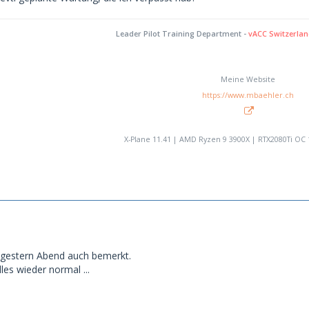
Leader Pilot Training Department -
vACC Switzerla
Meine Website
https://www.mbaehler.ch
X-Plane 11.41 | AMD Ryzen 9 3900X | RTX2080Ti OC
 gestern Abend auch bemerkt.
lles wieder normal ...