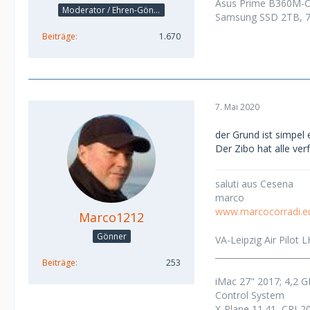
Asus Prime B360M-C,
Moderator / Ehren-Gönner
Samsung SSD 2TB, 7
Beiträge
1.670
7. Mai 2020
der Grund ist simpel 
Der Zibo hat alle ve
saluti aus Cesena
marco
www.marcocorradi.e
Marco1212
Gönner
VA-Leipzig Air Pilot 
______________________
Beiträge
253
iMac 27" 2017; 4,2 G
Control System
X-Plane 11.41, CRJ-