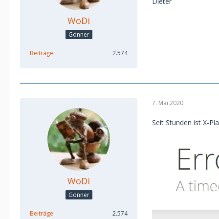
Dieter
WoDi
Gönner
Beiträge
2.574
7. Mai 2020
Seit Stunden ist X-Pl
WoDi
Gönner
Beiträge
2.574