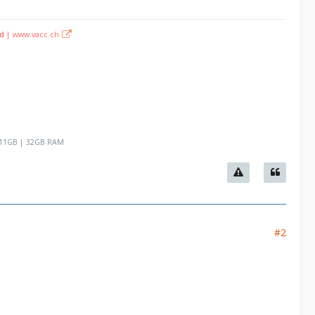
nd
|
www.vacc.ch
 11GB
| 32GB RAM
#2