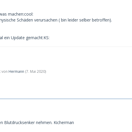
 was machen:cool:
ysische Schäden verursachen ( bin leider selber betroffen).
al ein Update gemacht:KS:
zt von
Hermann
(
7. Mai 2020
)
einen Blutdrucksenker nehmen. Kicherman