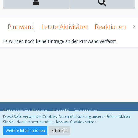
Pinnwand
Letzte Aktivitäten
Reaktionen
Ü
Es wurden noch keine Einträge an der Pinnwand verfasst.
Datenschutzerklärung
Kontakt
Impressum
Diese Seite verwendet Cookies. Durch die Nutzung unserer Seite erklären
Sie sich damit einverstanden, dass wir Cookies setzen.
Community-Software:
WoltLab Suite™ 5.2.10
Weitere Informationen
Schließen