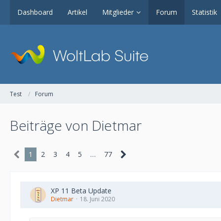
Dashboard
Artikel
Mitglieder
Forum
Statistik
Test
Forum
Beiträge von Dietmar
1
2
3
4
5
…
77
XP 11 Beta Update
Dietmar
18. Juni 2020