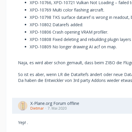
XPD-10766, XPD-10721 Vulkan Not Loading – failed to i
XPD-10769 Multi color flashing aircraft.
XPD-10798 TKS surface dataref is wrong in readout, 
XPD-10802 Datarefs added:
XPD-10806 Crash opening VRAM profiler.
XPD-10808 Fixed deleting and rebuilding plugin layers
XPD-10809 No longer drawing AI acf on map.
Naja, es wird aber schon gemault, dass beim ZIBO die Flügel
So ist es aber, wenn LR die DataRefs ändert oder neue Da
Da haben die Entwickler von 3rd party Addons wieder etwas
X-Plane.org Forum offline
Dietmar
7. Mai 2020
Yep! .