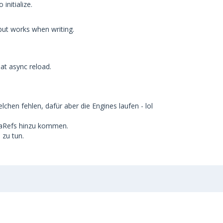
nitialize.
but works when writing.
 at async reload.
chen fehlen, dafür aber die Engines laufen - lol
taRefs hinzu kommen.
 zu tun.