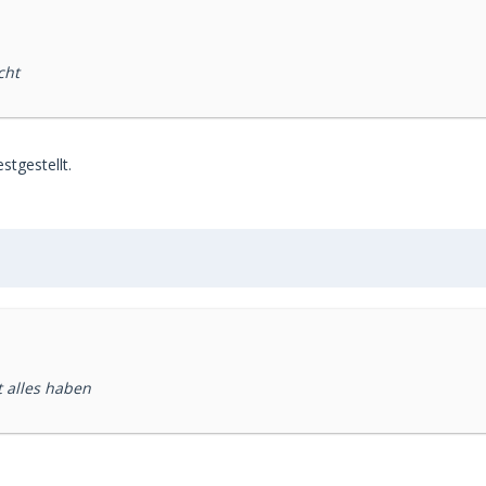
cht
tgestellt.
 alles haben