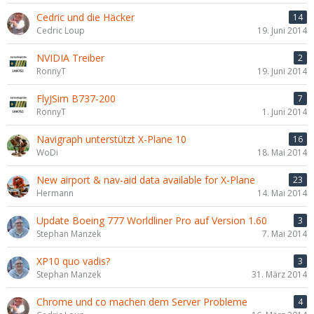
Cedric und die Häcker
14
Cedric Loup
19. Juni 2014
NVIDIA Treiber
2
RonnyT
19. Juni 2014
FlyJSim B737-200
7
RonnyT
1. Juni 2014
Navigraph unterstützt X-Plane 10
16
WoDi
18. Mai 2014
New airport & nav-aid data available for X-Plane
23
Hermann
14. Mai 2014
Update Boeing 777 Worldliner Pro auf Version 1.60
3
Stephan Manzek
7. Mai 2014
XP10 quo vadis?
3
Stephan Manzek
31. März 2014
Chrome und co machen dem Server Probleme
4