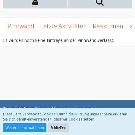
Pinnwand
Letzte Aktivitäten
Reaktionen
Ü
Es wurden noch keine Einträge an der Pinnwand verfasst.
Datenschutzerklärung
Kontakt
Impressum
Diese Seite verwendet Cookies. Durch die Nutzung unserer Seite erklären
Sie sich damit einverstanden, dass wir Cookies setzen.
Community-Software:
WoltLab Suite™ 5.2.10
Weitere Informationen
Schließen