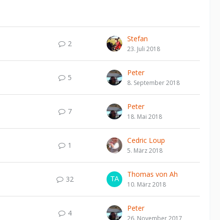
Stefan
2
23. Juli 2018
Peter
5
8. September 2018
Peter
7
18. Mai 2018
Cedric Loup
1
5. März 2018
Thomas von Ah
32
10. März 2018
Peter
4
26. November 2017