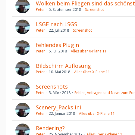
Wolken beim Fliegen sind das schöns
Peter
5. September 2018
Screenshot
LSGE nach LSGS
Peter
22. Juli 2018
Screenshot
fehlendes Plugin
Peter
5. Juli 2018
Alles über X-Plane 11
Bildschirm Auflösung
Peter
10. Mai 2018
Alles über X-Plane 11
Screenshots
Peter
3. März 2018
Fehler, Anfragen und News zum Fo
Scenery_Packs ini
Peter
22. Januar 2018
Alles über X-Plane 11
Rendering?
Peter
25. November 2017
Alles über X-Plane 11