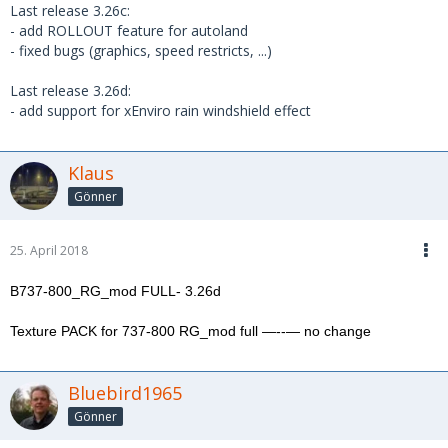
Last release 3.26c:
- add ROLLOUT feature for autoland
- fixed bugs (graphics, speed restricts, ...)
Last release 3.26d:
- add support for xEnviro rain windshield effect
Klaus
Gönner
25. April 2018
B737-800_RG_mod FULL- 3.26d
Texture PACK for 737-800 RG_mod full —--— no change
Bluebird1965
Gönner