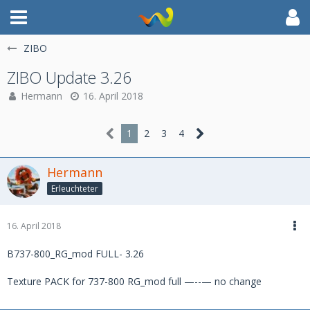
ZIBO
ZIBO Update 3.26
Hermann
16. April 2018
1
2
3
4
Hermann
Erleuchteter
16. April 2018
B737-800_RG_mod FULL- 3.26
Texture PACK for 737-800 RG_mod full —--— no change