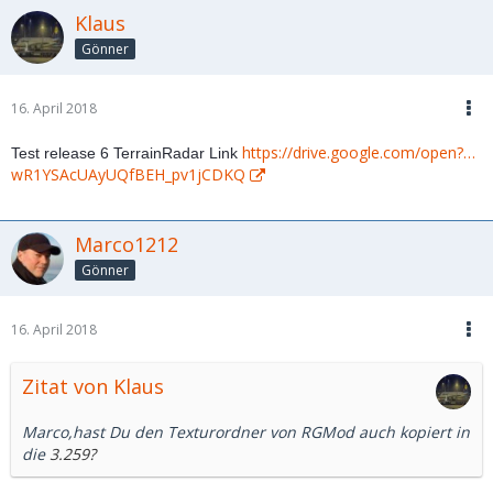
Klaus
Gönner
16. April 2018
https://drive.google.com/open?…
Test release 6 TerrainRadar Link
wR1YSAcUAyUQfBEH_pv1jCDKQ
Marco1212
Gönner
16. April 2018
Zitat von Klaus
Marco,hast Du den Texturordner von RGMod auch kopiert in
die
3.259?