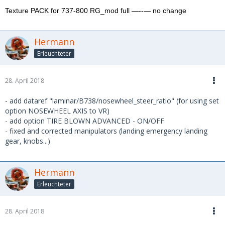
Texture PACK for 737-800 RG_mod full —--— no change
Hermann
Erleuchteter
28. April 2018
- add dataref "laminar/B738/nosewheel_steer_ratio" (for using set
option NOSEWHEEL AXIS to VR)
- add option TIRE BLOWN ADVANCED - ON/OFF
- fixed and corrected manipulators (landing emergency landing
gear, knobs...)
Hermann
Erleuchteter
28. April 2018