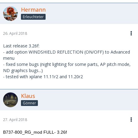
Hermann
Erleuchteter
26. April 2018
Last release 3.26f:
- add option WINDSHIELD REFLECTION (ON/OFF) to Advanced
menu
- fixed some bugs (night lighting for some parts, AP pitch mode,
ND graphics bugs...)
- tested with xplane 11.11r2 and 11.20r2
Klaus
Gönner
27. April 2018
B737-800_RG_mod FULL- 3.26f