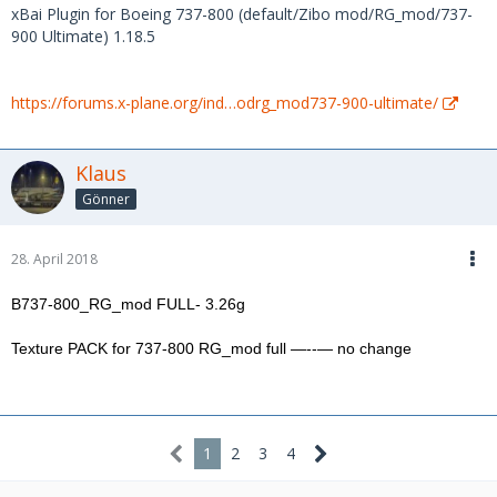
xBai Plugin for Boeing 737-800 (default/Zibo mod/RG_mod/737-
900 Ultimate) 1.18.5
https://forums.x-plane.org/ind…odrg_mod737-900-ultimate/
Klaus
Gönner
28. April 2018
B737-800_RG_mod FULL- 3.26g
Texture PACK for 737-800 RG_mod full —--— no change
1
2
3
4