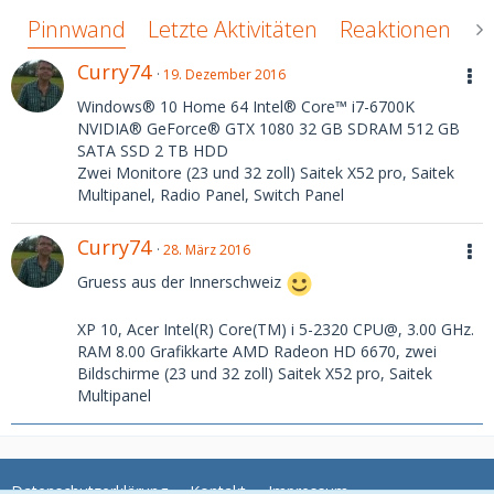
Pinnwand
Letzte Aktivitäten
Reaktionen
Ü
Curry74
19. Dezember 2016
Windows® 10 Home 64 Intel® Core™ i7-6700K
NVIDIA® GeForce® GTX 1080 32 GB SDRAM 512 GB
SATA SSD 2 TB HDD
Zwei Monitore (23 und 32 zoll) Saitek X52 pro, Saitek
Multipanel, Radio Panel, Switch Panel
Curry74
28. März 2016
Gruess aus der Innerschweiz
XP 10, Acer Intel(R) Core(TM) i 5-2320 CPU@, 3.00 GHz.
RAM 8.00 Grafikkarte AMD Radeon HD 6670, zwei
Bildschirme (23 und 32 zoll) Saitek X52 pro, Saitek
Multipanel
Datenschutzerklärung
Kontakt
Impressum