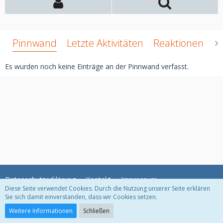
Pinnwand
Letzte Aktivitäten
Reaktionen
Ü
Es wurden noch keine Einträge an der Pinnwand verfasst.
Datenschutzerklärung
Kontakt
Impressum
Diese Seite verwendet Cookies. Durch die Nutzung unserer Seite erklären
Sie sich damit einverstanden, dass wir Cookies setzen.
Community-Software:
WoltLab Suite™ 5.2.10
Weitere Informationen
Schließen