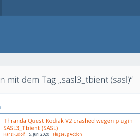
 mit dem Tag „sasl3_tbient (sasl)“
a
Thranda Quest Kodiak V2 crashed wegen plugin
SASL3_Tbient (SASL)
Hans Rudolf
5. Juni 2020
Flugzeug Addon