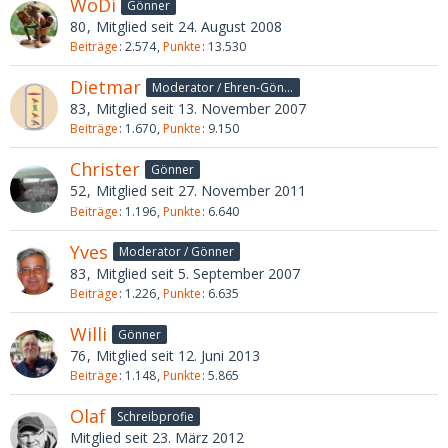
WoDi
Gönner
80
Mitglied seit 24. August 2008
Beiträge
2.574
Punkte
13.530
Dietmar
Moderator / Ehren-Gönner
83
Mitglied seit 13. November 2007
Beiträge
1.670
Punkte
9.150
Christer
Gönner
52
Mitglied seit 27. November 2011
Beiträge
1.196
Punkte
6.640
Yves
Moderator / Gönner
83
Mitglied seit 5. September 2007
Beiträge
1.226
Punkte
6.635
Willi
Gönner
76
Mitglied seit 12. Juni 2013
Beiträge
1.148
Punkte
5.865
Olaf
Schreibprofie
Mitglied seit 23. März 2012