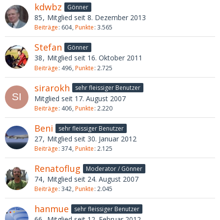
kdwbz
Gönner
85
Mitglied seit 8. Dezember 2013
Beiträge
604
Punkte
3.565
Stefan
Gönner
38
Mitglied seit 16. Oktober 2011
Beiträge
496
Punkte
2.725
sirarokh
sehr fleissiger Benutzer
Mitglied seit 17. August 2007
Beiträge
406
Punkte
2.220
Beni
sehr fleissiger Benutzer
27
Mitglied seit 30. Januar 2012
Beiträge
374
Punkte
2.125
Renatoflug
Moderator / Gönner
74
Mitglied seit 24. August 2007
Beiträge
342
Punkte
2.045
hanmue
sehr fleissiger Benutzer
66
Mitglied seit 12. Februar 2012