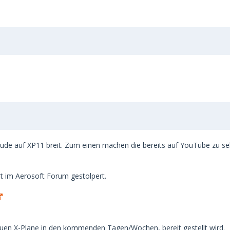
reude auf XP11 breit. Zum einen machen die bereits auf YouTube zu s
rt im Aerosoft Forum gestolpert.
euen X-Plane in den kommenden Tagen/Wochen, bereit gestellt wird.