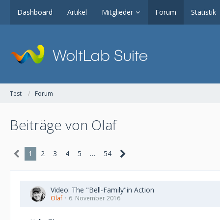
Dashboard
Artikel
Mitglieder
Forum
Statistik
Test
Forum
Beiträge von Olaf
1
2
3
4
5
…
54
Video: The "Bell-Family"in Action
Olaf
6. November 2016