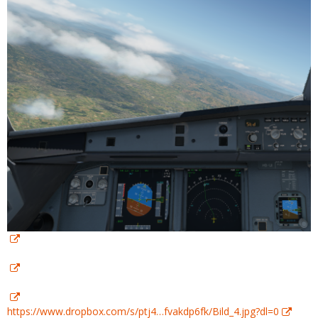
https://www.dropbox.com/s/ptj4…fvakdp6fk/Bild_4.jpg?dl=0