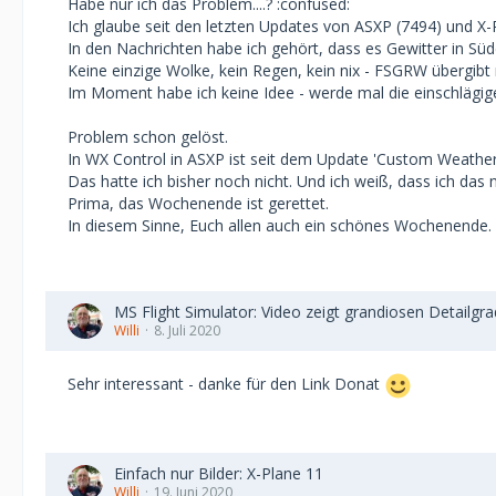
Habe nur ich das Problem....? :confused:
Ich glaube seit den letzten Updates von ASXP (7494) und X-Pl
In den Nachrichten habe ich gehört, dass es Gewitter in S
Keine einzige Wolke, kein Regen, kein nix - FSGRW übergibt r
Im Moment habe ich keine Idee - werde mal die einschlägig
Problem schon gelöst.
In WX Control in ASXP ist seit dem Update 'Custom Weather
Das hatte ich bisher noch nicht. Und ich weiß, dass ich das 
Prima, das Wochenende ist gerettet.
In diesem Sinne, Euch allen auch ein schönes Wochenende.
MS Flight Simulator: Video zeigt grandiosen Detailgr
Willi
8. Juli 2020
Sehr interessant - danke für den Link Donat
Einfach nur Bilder: X-Plane 11
Willi
19. Juni 2020