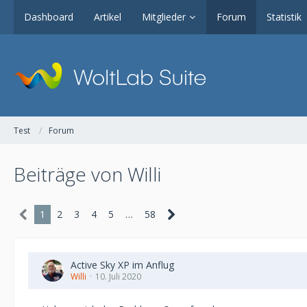
Dashboard
Artikel
Mitglieder
Forum
Statistik
Test
Forum
Beiträge von Willi
1
2
3
4
5
…
58
Active Sky XP im Anflug
Willi
10. Juli 2020