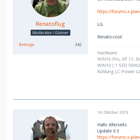
https://forums.x-pla
Renatoflug
LG
Moderator / Gönner
Renato:cool:
Beiträge
342
Hardware:
WIN10 Pro, XP 11, 
WIN10 ) 1 SSD 500G
Kühlung LC-Power LC
16. Oktober 2019
Hallo Allerseits
Update 0.3
https://forums.x-pla