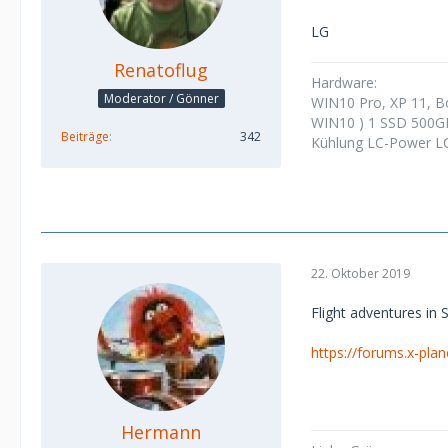
LG
Renatoflug
Hardware:
Moderator / Gönner
WIN10 Pro, XP 11, 
WIN10 ) 1 SSD 500G
Beiträge
342
Kühlung LC-Power LC
22. Oktober 2019
Flight adventures in 
https://forums.x-pla
Hermann