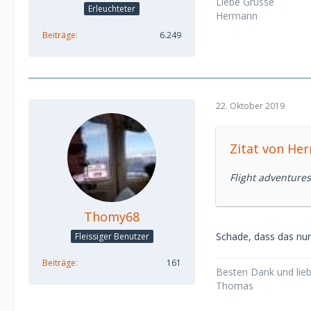
Liebe Grüsse
Erleuchteter
Hermann
Beiträge
6.249
22. Oktober 2019
Zitat von He
Flight adventures
Thomy68
Schade, dass das nur 
Fleissiger Benutzer
Beiträge
161
Besten Dank und lie
Thomas